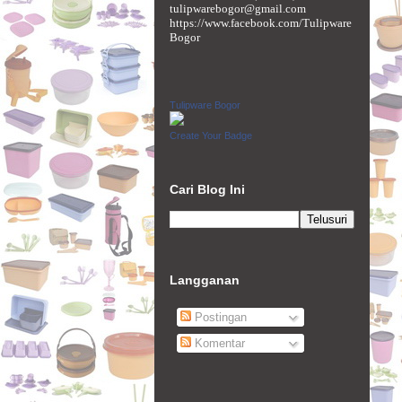
tulipwarebogor@gmail.com
https://www.facebook.com/Tulipware
Bogor
Tulipware Bogor
Create Your Badge
Cari Blog Ini
Langganan
Postingan
Komentar