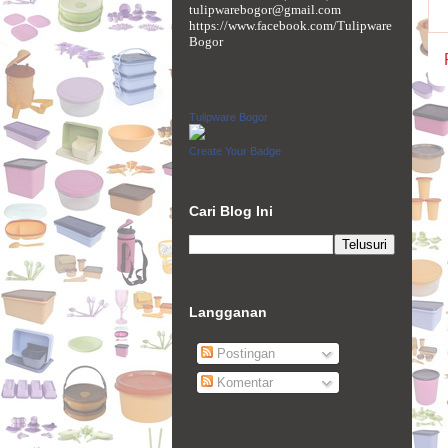
tulipwarebogor@gmail.com
https://www.facebook.com/Tulipware
Bogor
Tulipware Bogor
Create Your Badge
Cari Blog Ini
Langganan
Postingan
Komentar