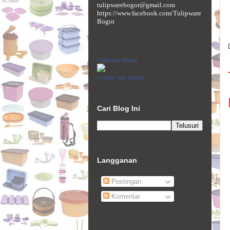
tulipwarebogor@gmail.com
https://www.facebook.com/Tulipware
Bogor
Tulipware Bogor
Create Your Badge
Cari Blog Ini
Langganan
Postingan
Komentar