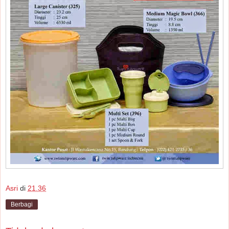
Asri
di
21.36
Berbagi