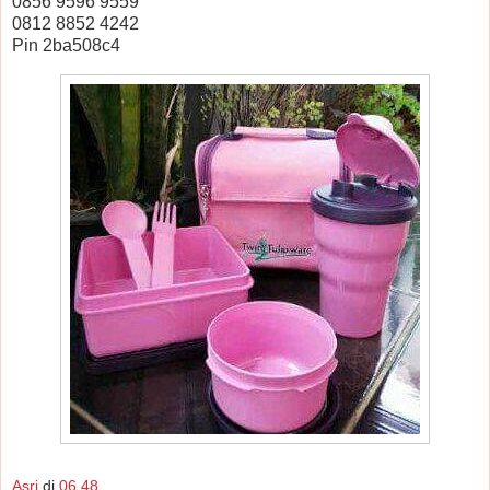
0856 9596 9559
0812 8852 4242
Pin 2ba508c4
Asri
di
06.48