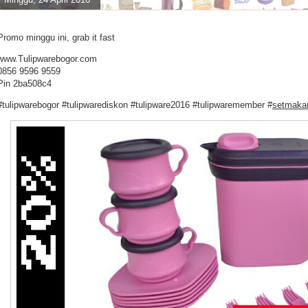
Promo minggu ini, grab it fast
www.Tulipwarebogor.com
0856 9596 9559
Pin 2ba508c4
#tulipwarebogor #tulipwarediskon #tulipware2016 #tulipwaremember #
setmakan