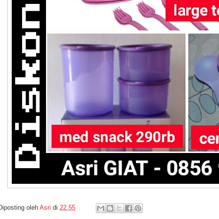
Diposting oleh
Asri
di
22.55