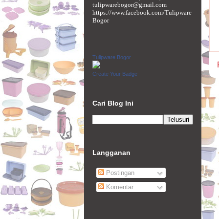
tulipwarebogor@gmail.com
https://www.facebook.com/Tulipware
Bogor
Tulipware Bogor
Create Your Badge
Cari Blog Ini
Langganan
Postingan
Komentar