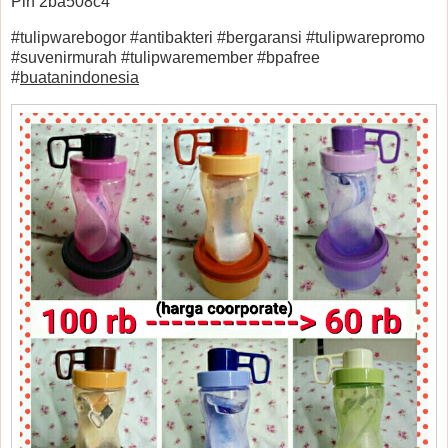
Pin 2ba508c4
#tulipwarebogor #antibakteri #bergaransi #tulipwarepromo
#suvenirmurah #tulipwaremember #bpafree
#
buatanindonesia