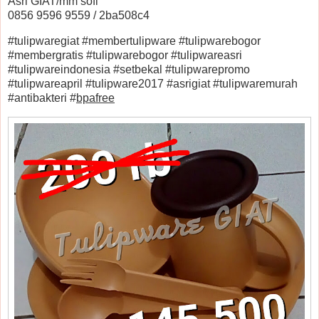
Asri GIAT/mm sofi
0856 9596 9559 / 2ba508c4
#tulipwaregiat #membertulipware #tulipwarebogor
#membergratis #tulipwarebogor #tulipwareasri
#tulipwareindonesia #setbekal #tulipwarepromo
#tulipwareapril #tulipware2017 #asrigiat #tulipwaremurah
#antibakteri #
bpafree