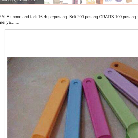
SALE spoon and fork 16 rb perpasang. Beli 200 pasang GRATIS 100 pasang 
mei ya.......