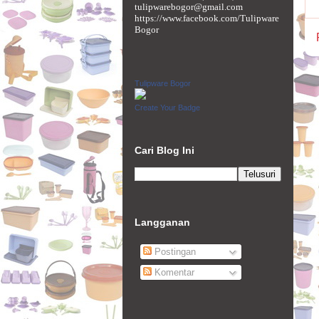
tulipwarebogor@gmail.com
https://www.facebook.com/Tulipware
Bogor
Tulipware Bogor
Create Your Badge
Cari Blog Ini
Langganan
Postingan
Komentar