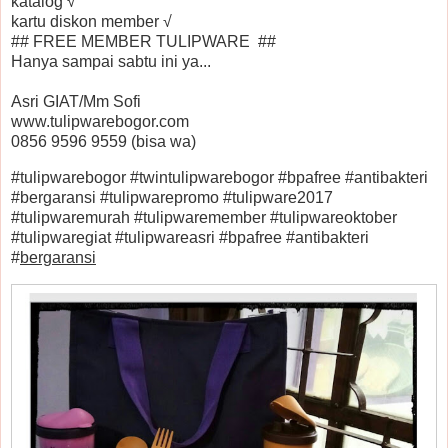
katalog √
kartu diskon member √
## FREE MEMBER TULIPWARE ##
Hanya sampai sabtu ini ya...
Asri GIAT/Mm Sofi
www.tulipwarebogor.com
0856 9596 9559 (bisa wa)
#tulipwarebogor #twintulipwarebogor #bpafree #antibakteri
#bergaransi #tulipwarepromo #tulipware2017
#tulipwaremurah #tulipwaremember #tulipwareoktober
#tulipwaregiat #tulipwareasri #bpafree #antibakteri
#
bergaransi