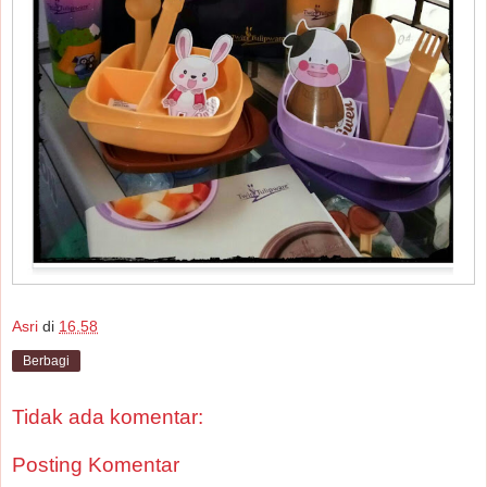
Asri
di
16.58
Berbagi
Tidak ada komentar:
Posting Komentar