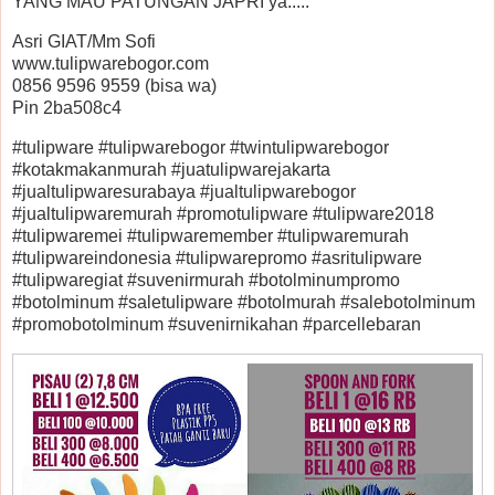
YANG MAU PATUNGAN JAPRI ya.....
Asri GIAT/Mm Sofi
www.tulipwarebogor.com
0856 9596 9559 (bisa wa)
Pin 2ba508c4
#tulipware #tulipwarebogor #twintulipwarebogor
#kotakmakanmurah #juatulipwarejakarta
#jualtulipwaresurabaya #jualtulipwarebogor
#jualtulipwaremurah #promotulipware #tulipware2018
#tulipwaremei #tulipwaremember #tulipwaremurah
#tulipwareindonesia #tulipwarepromo #asritulipware
#tulipwaregiat #suvenirmurah #botolminumpromo
#botolminum #saletulipware #botolmurah #salebotolminum
#promobotolminum #suvenirnikahan #parcellebaran