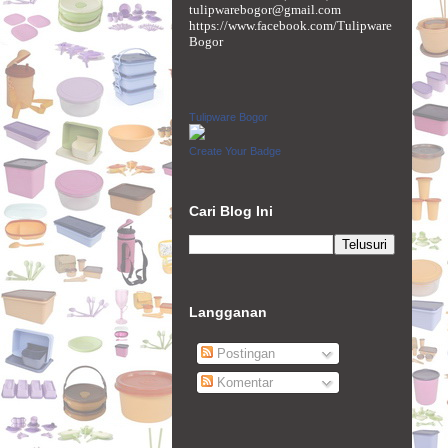
tulipwarebogor@gmail.com
https://www.facebook.com/Tulipware
Bogor
Tulipware Bogor
Create Your Badge
Cari Blog Ini
Langganan
Postingan
Komentar