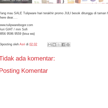
Yang mau SALE Tulipware hari terakhir promo JULI besok ditunggu di taman 
there dear.....
www.tulipwarebogor.com
Asri GIAT / mm Sofi
0856 9596 9559 (bisa wa)
Diposting oleh
Asri
di
02.02
Tidak ada komentar:
Posting Komentar