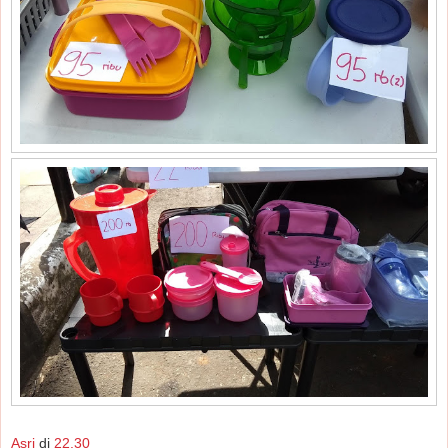
Asri
di
22.30