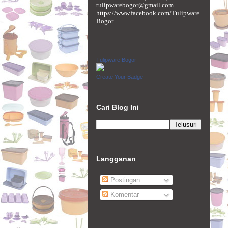
tulipwarebogor@gmail.com
https://www.facebook.com/Tulipware
Bogor
Tulipware Bogor
Create Your Badge
Cari Blog Ini
Langganan
Postingan
Komentar