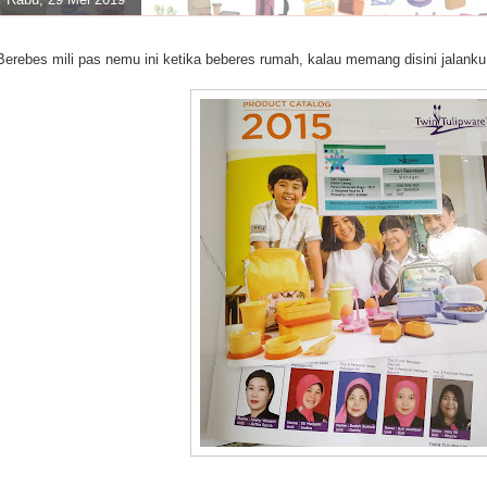
Berebes mili pas nemu ini ketika beberes rumah, kalau memang disini jalanku