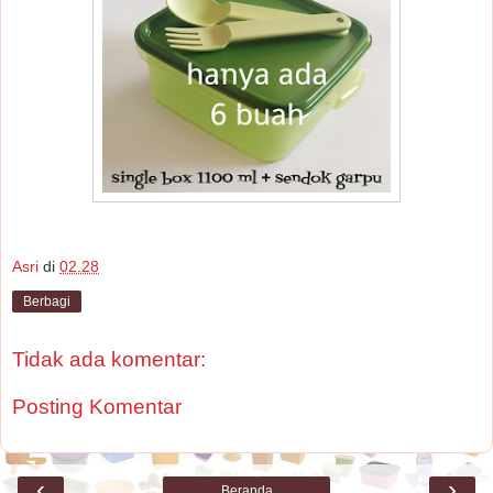
Asri
di
02.28
Berbagi
Tidak ada komentar:
Posting Komentar
‹
›
Beranda