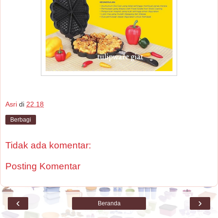
Asri
di
22.18
Berbagi
Tidak ada komentar:
Posting Komentar
‹
›
Beranda