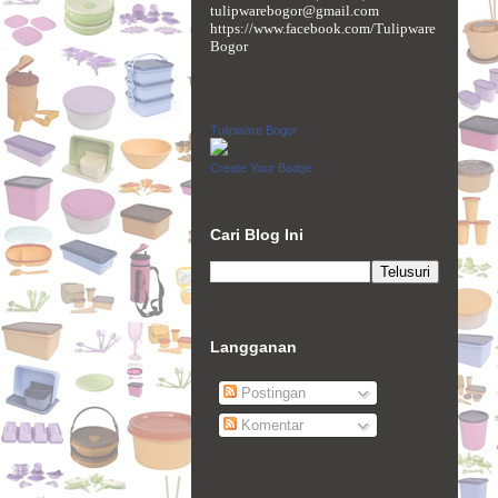
tulipwarebogor@gmail.com
https://www.facebook.com/Tulipware
Bogor
Tulipware Bogor
Create Your Badge
Cari Blog Ini
Langganan
Postingan
Komentar