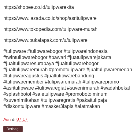
https://shopee.co.id/tulipwarekita
https://www.lazada.co.id/shop/asritulipware
https://www.tokopedia.com/tulipware-murah
https://www.bukalapak.com/u/tulipware
#tulipware #tulipwarebogor #tulipwareindonesia
#twintulipwarebogor #bawari #juatulipwarejakarta
#jualtulipwaresurabaya #jualtulipwarebogor
#jualtulipwaremurah #promotulipware #jualtulipwaremedan
#tulipwareagustus #jualtulipwarebandung
#tulipwaremember #tulipwaremurah #tulipwarepromo
#asritulipware #tulipwaregiat #suvenirmurah #wadahbekal
#splashbotol #saletulipware #promobotolminum
#suvenirnikahan #tulipwaregratis #pakaitulipaja
#diskontulipware #masker3lapis #alatmakan
Asri
di
07.17
Berbagi