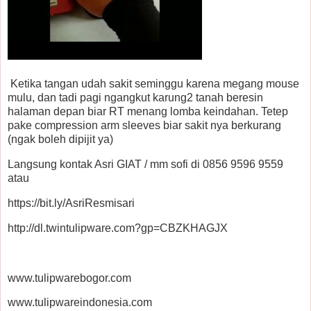
Ketika tangan udah sakit seminggu karena megang mouse
mulu, dan tadi pagi ngangkut karung2 tanah beresin
halaman depan biar RT menang lomba keindahan. Tetep
pake compression arm sleeves biar sakit nya berkurang
(ngak boleh dipijit ya)
Langsung kontak Asri GIAT / mm sofi di 0856 9596 9559
atau
https://bit.ly/AsriResmisari
http://dl.twintulipware.com?gp=CBZKHAGJX
www.tulipwarebogor.com
www.tulipwareindonesia.com