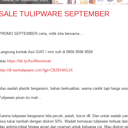
SALE TULIPWARE SEPTEMBER
PROMO SEPTEMBER ceria, milik kita bersama.....
Langsung kontak Asri GIAT / mm sofi di 0856 9596 9559
atau
https://bit.ly/AsriResmisari
http://dl.twintulipware.com?gp=CBZKHAGJX
Mau wadah plastik bergaransi, bahan berkualitas, warna cantik tapi harga ses
Tulipware pisan itu mah...
Karena tulipware bergaransi bila pecah, patah, bocor dll. Dan untuk wadah yang 
bisa tukar tambah dengan diskon 50%. Wadah kemasan tulipware terbuat dari p
dan antimicrobial hingga aman dan nyaman untuk keluarga cie. Mau diskon ge