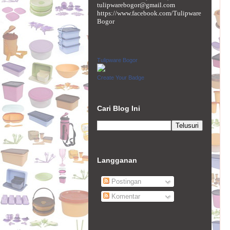
tulipwarebogor@gmail.com
https://www.facebook.com/Tulipware
Bogor
Tulipware Bogor
Create Your Badge
Cari Blog Ini
Langganan
Postingan
Komentar