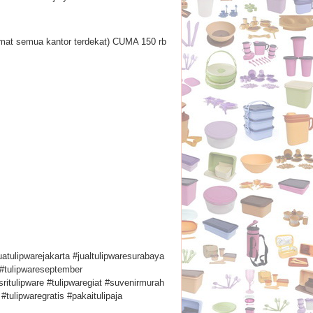
mat semua kantor terdekat) CUMA 150 rb
uatulipwarejakarta #jualtulipwaresurabaya
 #tulipwareseptember
itulipware #tulipwaregiat #suvenirmurah
tulipwaregratis #pakaitulipaja