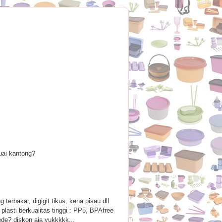
uai kantong?
terbakar, digigit tikus, kena pisau dll
lasti berkualitas tinggi : PP5, BPAfree
de? diskon aja yukkkkk...