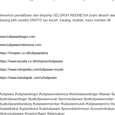
Menerima pendaftaran dan dropship SELURUH INDONESIA (nanti dikasih ala
(barang pilih sendiri) GRATIS tas keceh, katalog, booklet, kartu member dll.
www.tulipwarebogor.com
www.tulipwareindonesia.com
https://shopee.co.id/tulipwarekita
https://www.lazada.co.id/shop/asritulipware
https://www.tokopedia.com/tulipware-murah
https://www.bukalapak.com/u/tulipware
#tulipware #tulipwarebogor #tulipwareindonesia #twintulipwarebogor #bawari #j
#jualtulipwarebogor #jualtulipwaremurah #promotulipware #jualtulipwaremedan
#jualtulipwarebandung #tulipwaremember #tulipwaremurah #tulipwarepromo #asr
#wadahbekal #splashbotol #saletulipware #promobotolminum #suvenirnikahan #
#diskontulipware #masker3lapis #alatmakan