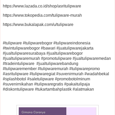
https://www.lazada.co.id/shop/asritulipware
https://www.tokopedia.com/tulipware-murah
https://www.bukalapak.com/u/tulipware
#tulipware #tulipwarebogor #tulipwareindonesia
#twintulipwarebogor #bawari #juatulipwarejakarta
#jualtulipwaresurabaya #jualtulipwarebogor
#jualtulipwaremurah #promotulipware #jualtulipwaremedan
#tradeintulipware #jualtulipwarebandung
#tulipwaremember #tulipwaremurah #tulipwarepromo
#asritulipware #tulipwaregiat #suvenirmurah #wadahbekal
#splashbotol #saletulipware #promobotolminum
#suvenirnikahan #tulipwaregratis #pakaitulipaja
#diskontulipware #tukartambahplastik #alatmakan