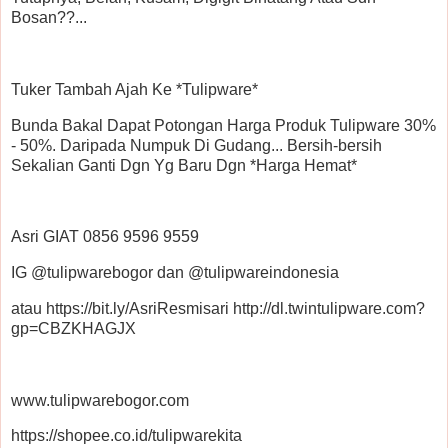
Bosan??...
Tuker Tambah Ajah Ke *Tulipware*
Bunda Bakal Dapat Potongan Harga Produk Tulipware 30%
- 50%. Daripada Numpuk Di Gudang... Bersih-bersih
Sekalian Ganti Dgn Yg Baru Dgn *Harga Hemat*
Asri GIAT 0856 9596 9559
IG @tulipwarebogor dan @tulipwareindonesia
atau https://bit.ly/AsriResmisari http://dl.twintulipware.com?
gp=CBZKHAGJX
www.tulipwarebogor.com
https://shopee.co.id/tulipwarekita