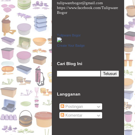
tulipwarebogor@gmail.com
https://www.facebook.com/Tulipware
Bogor
Tulipware Bogor
Create Your Badge
Cari Blog Ini
Langganan
Postingan
Komentar