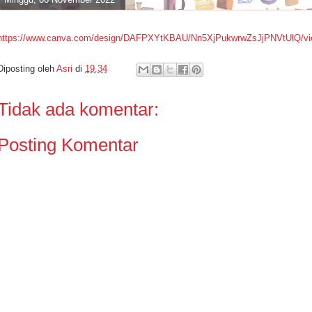
https://www.canva.com/design/DAFPXYtKBAU/Nn5XjPukwrwZsJjPNVtUlQ/vi
Diposting oleh
Asri
di
19.34
Tidak ada komentar:
Posting Komentar