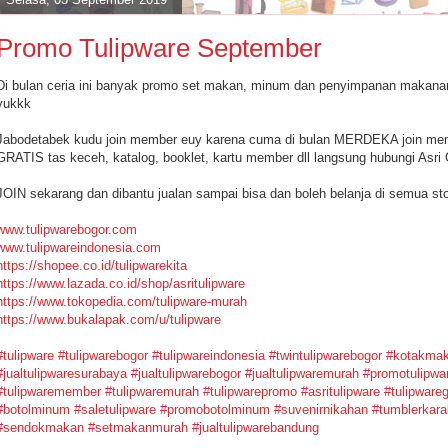
Promo Tulipware September
Di bulan ceria ini banyak promo set makan, minum dan penyimpanan makanan
yukkk
Jabodetabek kudu join member euy karena cuma di bulan MERDEKA join membe
GRATIS tas keceh, katalog, booklet, kartu member dll langsung hubungi Asri
JOIN sekarang dan dibantu jualan sampai bisa dan boleh belanja di semua sto
www.tulipwarebogor.com
www.tulipwareindonesia.com
https://shopee.co.id/tulipwarekita
https://www.lazada.co.id/shop/asritulipware
https://www.tokopedia.com/tulipware-murah
https://www.bukalapak.com/u/tulipware
#
tulipware
#
tulipwarebogor
#
tulipwareindonesia
#
twintulipwarebogor
#
kotakma
#
jualtulipwaresurabaya
#
jualtulipwarebogor
#
jualtulipwaremurah
#
promotulipwa
#
tulipwaremember
#
tulipwaremurah
#
tulipwarepromo
#
asritulipware
#
tulipwareg
#
botolminum
#
saletulipware
#
promobotolminum
#
suvenirnikahan
#
tumblerkara
#
sendokmakan
#
setmakanmurah #jualtulipwarebandung