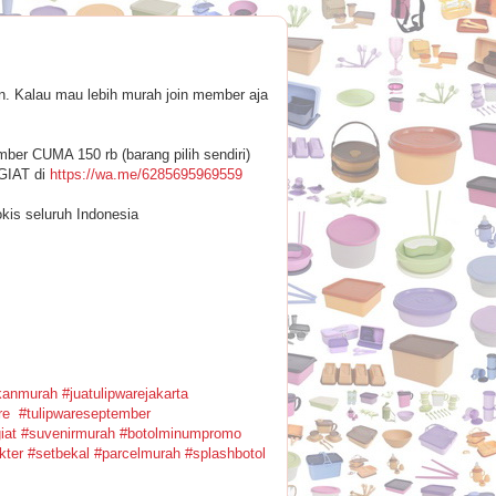
. Kalau mau lebih murah join member aja
r CUMA 150 rb (barang pilih sendiri)
 GIAT di
https://wa.me/6285695969559
kis seluruh Indonesia
kanmurah
#
juatulipwarejakarta
re
#
tulipwareseptember
iat
#
suvenirmurah
#
botolminumpromo
kter
#
setbekal
#
parcelmurah
#
splashbotol